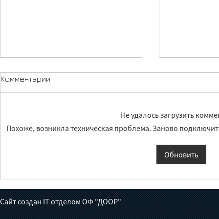
Комментарии
Не удалось загрузить комм
Похоже, возникла техническая проблема. Заново подключите
Лечение без доноров:
Жүрөктөн ч
Обновить
готов ли Кыргызстан взять
июньга бал
на себя борьбу с
толгон кат
туберкулезом?
Сайт создан IT отделом ОФ "ДООР"