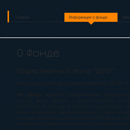
Главная
Информация о фонде
Нов
О Фонде
Общественный Фонд "ДООР"
был создан в 2009 году и переименован в ОФ "ДООР" в 
ОФ «Доор»
является консалтинговой организацие
прежде всего, связаны с предоставлением метод
практической помощи в области осуществления ко
также вовлечения заинтересованных сторон в про
решений. Потенциальными клиентами ОФ являются го
неправительственные и международные организации.