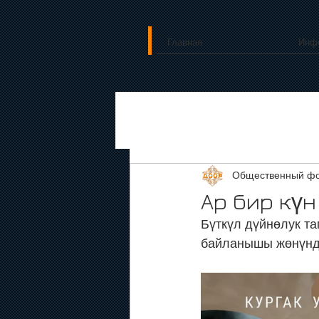
Главная
Инф
Общественный фо
Ар бир күн
Бүткүл дүйнөлук та
байланышы жөнүнд