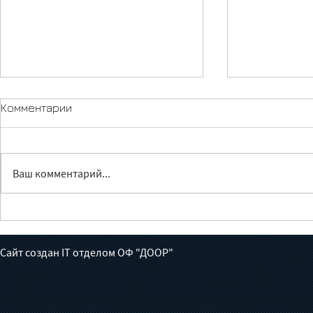
Комментарии
Ваш комментарий...
Лечение без доноров:
Жүрөктөн ч
готов ли Кыргызстан взять
июньга бал
на себя борьбу с
толгон кат
Сайт создан IT отделом ОФ "ДООР"
туберкулезом?