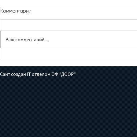
Комментарии
Ваш комментарий...
Лечение без доноров:
Жүрөктөн ч
готов ли Кыргызстан взять
июньга бал
на себя борьбу с
толгон кат
Сайт создан IT отделом ОФ "ДООР"
туберкулезом?