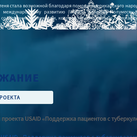
еня стала возможной благодаря помощи американского народ
 международному развитию (USAID). Красный Полумесяц 
а содержание публикации, которое не обязательно отражает
.
РЖАНИЕ
РОЕКТА
 проекта USAID «Поддержка пациентов с туберкуле
 USAID «Поддержка пациентов с туберкулезом