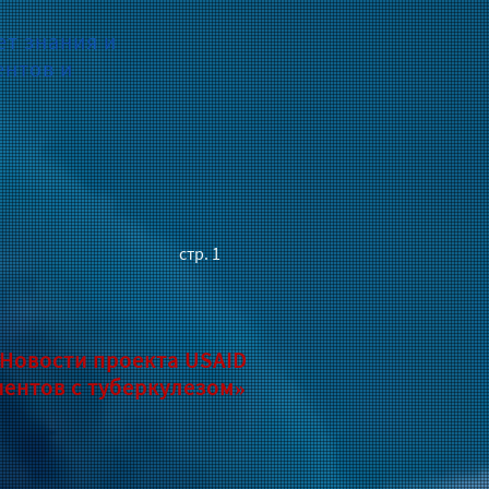
ет знания и
ентов и
стр. 1
Новости проекта USAID
ентов с туберкулезом»