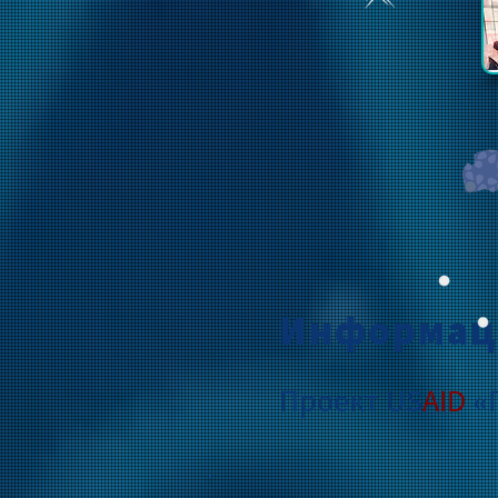
Информац
Проект US
AID
«П