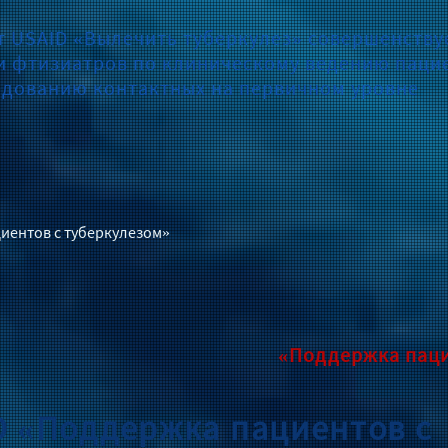
т USAID «Вылечить туберкулез» совершенству
и фтизиатров по клиническому ведению паци
едованию контактных на первичном уровне
иентов с туберкулезом»
«Поддержка паци
D «Поддержка пациентов с