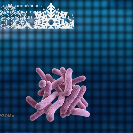
а, оказанной через
Кыргызстана несет
 позицию USAID или
зом»​​
» помогает