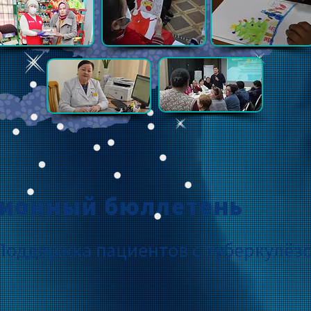
ионный бюллетень
оддержка пациентов с туберкулёз