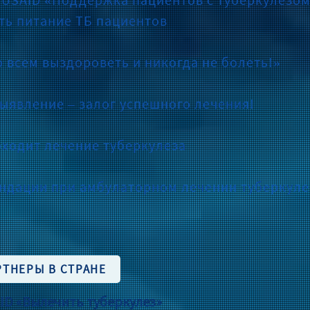
ть питание ТБ пациентов
 всем выздороветь и никогда не болеть!»
выявление – залог успешного лечения!
оходит лечение туберкулеза
ндации при амбулаторном лечении туберкуле
РТНЕРЫ В СТРАНЕ
ID «Вылечить туберкулез»