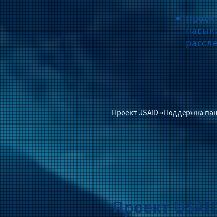
Проек
навык
рассл
Проект USAID «Поддержка пац
Проект USAI