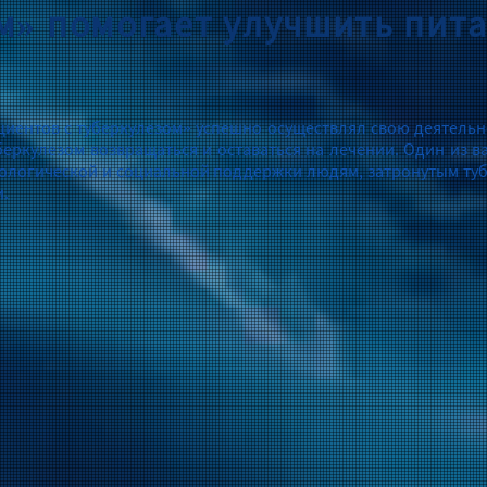
м» помогает улучшить пита
иентов с туберкулезом» успешно осуществлял свою деятельно
уберкулезом возвращаться и оставаться на лечении. Один из
хологической и социальной поддержки людям, затронутым туб
и.