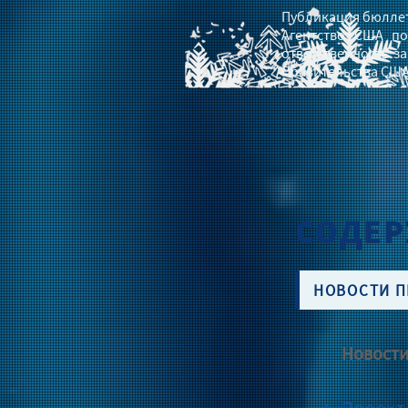
Публикация бюллет
Агентство США по
ответственность з
Правительства США
СОДЕ
НОВОСТИ П
Новости
Проект