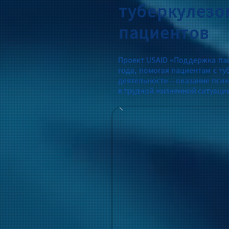
туберкулезо
пациентов
Проект USAID «Поддержка пац
года, помогая пациентам с т
деятельности – оказание пси
в трудной жизненной ситуаци