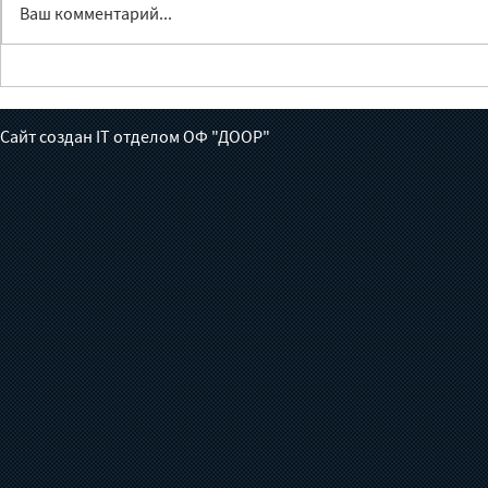
Ваш комментарий...
Лечение без доноров:
Методолог
готов ли Кыргызстан взять
специй для
на себя борьбу с
содержани
Сайт создан IT отделом ОФ "ДООР"
туберкулезом?