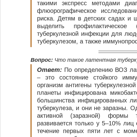
такими экспресс методами диагно
флюорографическое исследовани
риска. Детям в детских садах и 
выделить профилактическое (
туберкулезной инфекции для люде
туберкулезом, а также иммунопр
Вопрос:
 Что такое латентная туберк
Ответ:
 По определению ВОЗ лат
– это состояние стойкого имм
организм антигены туберкулезной 
планеты инфицирована микобакт
большинства инфицированных лиц
туберкулеза, и они не заразны. Од
активной (заразной) формы т
развивается только у 5–10% лиц 
течение первых пяти лет с моме