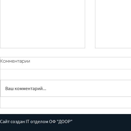
Комментарии
Ваш комментарий...
Лечение без доноров:
Жүрөктөн ч
готов ли Кыргызстан взять
июньга бал
на себя борьбу с
толгон кат
Сайт создан IT отделом ОФ "ДООР"
туберкулезом?