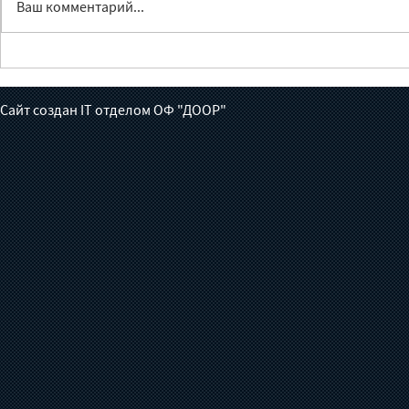
Ваш комментарий...
Лечение без доноров:
Жүрөктөн ч
готов ли Кыргызстан взять
июньга бал
на себя борьбу с
толгон кат
Сайт создан IT отделом ОФ "ДООР"
туберкулезом?