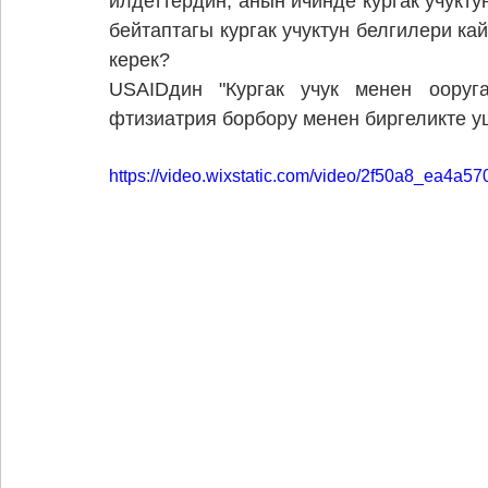
илдеттердин, анын ичинде кургак учуктун
бейтаптагы кургак учуктун белгилери к
керек?
USAIDдин "Кургак учук менен ооруга
фтизиатрия борбору менен биргеликте 
https://video.wixstatic.com/video/2f50a8_ea4a