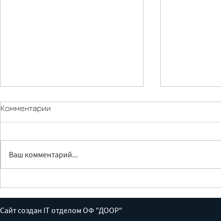
Комментарии
Ваш комментарий...
Лечение без доноров:
Жүрөктөн ч
готов ли Кыргызстан взять
июньга бал
на себя борьбу с
толгон кат
Сайт создан IT отделом ОФ "ДООР"
туберкулезом?