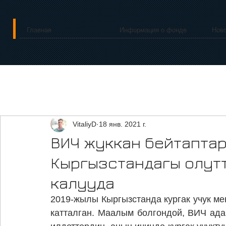
Главная
Информация о фонде
Нов
VitaliyD
18 янв. 2021 г.
ВИЧ жуккан бейтаптар
Кыргызстандагы олут
калууда
2019-жылы Кыргызстанда кургак учук ме
катталган. Маалым болгондой, ВИЧ ада