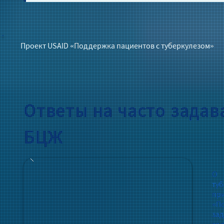
Проект USAID «Поддержка пациентов с туберкулезом»
Ответы на часто зада
БЦЖ
О 
ту
при
«По
зад