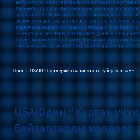
амбулаторную фазу лечения, мотивировать на успешно
пациенты прошли тестирование, которое позволил
тревожности. Если после всех занятий у кого-то и
зафиксирована низкая приверженность лечению, ин
первичной медико-санитарной помощи и районному ф
«Жеңил дем ал» передают Проекту данные о пациент
после выписки из больницы. Такой многосторонний 
туберкулезом, связанной с отрывом пациентов от лечен
Проект USAID «Поддержка пациентов с туберкулезом»
USAIDдин “Кургак учук
бейтаптарды колдоо” 