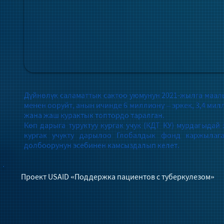
Дүйнөлүк саламаттык сактоо уюмунун 2021-жылга маал
менен ооруйт, анын ичинде 6 миллиону – эркек, 3,4 мил
жана жаш курактык топтордо таралган.
Көп дарыга туруктуу кургак учук (КДТ КУ) мурдагыдай
кургак учукту дарылоо Глобалдык фонд каржылаг
долбоорунун эсебинен камсыздалып келет.
Проект USAID «Поддержка пациентов с туберкулезом»