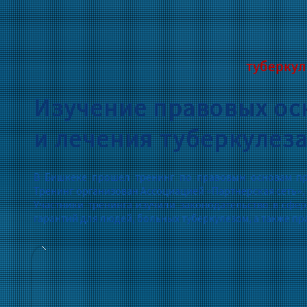
туберкул
Изучение правовых о
и лечения туберкулез
В Бишкеке прошел тренинг по правовым основам пр
Тренинг организован Ассоциацией «Партнерская сеть»,
Участники тренинга изучили законодательство в сфе
гарантий для людей, больных туберкулезом, а также пра