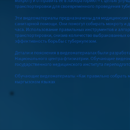
мокроту и отправить ее в лабораторию?» с целью улуч
транспортировки для своевременного проведения туб
Эти видеоматериалы предназначены для медицинских 
санитарной помощи. Они помогут собирать мокроту и д
часа. Использование правильных инструментов и алго
транспортировки, снизив количество выбракованных об
эффективность борьбы с туберкулезом.
Детали и пояснения в видеоматериалах были разработ
Национального центра фтизиатрии. Обучающие видеом
государственного медицинского института переподгот
Обучающие видеоматериалы «Как правильно собрать мо
кыргызском языках