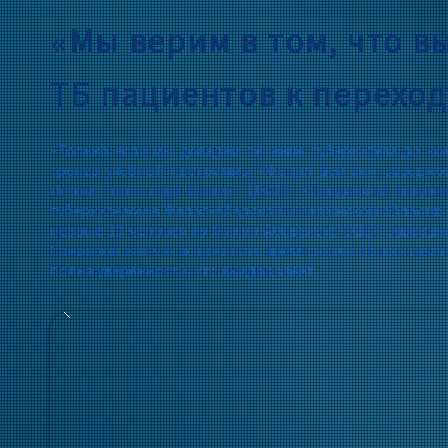
«Мы верим в том, что в
ТБ пациентов к переход
«Только если мы доведем лечение туберкулеза до кон
тренер учебной программы «Жеңил дем ал», заведую
Летом этого года Проект USAID «Поддержка пациен
туберкулезом в Жалал-Абадской и Нарынской областях
первые 13 человек из Жалал-Абадского ОЦБТ заверша
Самиевой тяжело вспоминать время, когда ей поставили 
полна уверенности, что выздоровеет.