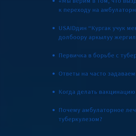
«Мы верим в том, что выз
к переходу на амбулаторн
USAIDдин “Кургак учук м
долбоору аркылуу жергил
Первичка в борьбе с тубе
Ответы на часто задавае
Когда делать вакцинаци
Почему амбулаторное леч
туберкулезом?