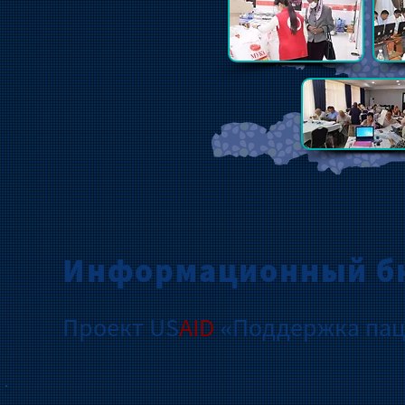
Информационный б
Проект US
AID
«Поддержка пац