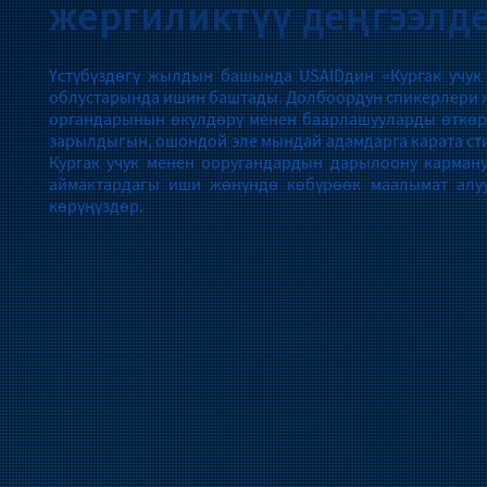
жергиликтүү деңгээлде
Үстүбүздөгү жылдын башында USAIDдин «Кургак учук
облустарында ишин баштады. Долбоордун спикерлери ж
органдарынын өкүлдөрү менен баарлашууларды өткөрүш
зарылдыгын, ошондой эле мындай адамдарга карата ст
Кургак учук менен ооругандардын дарылоону карман
аймактардагы иши жөнүндө көбүрөөк маалымат алу
көрүңүздөр.