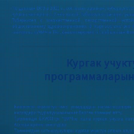
По данным ВОЗ в 2021 г., согласно оценкам, туберкулез
3,4 млн женщин и 1,2 млн детей. Туберкулез распростране
Туберкулез с множественной лекарственной устой
общественному здравоохранению. В Кыргызстане всё 
контроль за ВИЧ и ТБ», финансируемого Глобальным Фо
Кургак учук
программаларыны
Бишкекте өкмөттүк эмес уюмдардын кызматкерлери 
негиздери тууралуу маалымат берген тренинг өттү.
Тренингди БУУӨПтүн “ВИЧке жана кургак учукка на
Ассоциациясы уюштурду.
Тренингдин катышуучулары кургак учуктун алдын алуу 