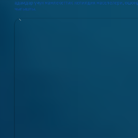
адамдар үчүн мамлекеттик кепилдик маселелери, ошон
чыгышты.