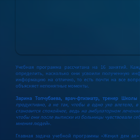
Учебная программа рассчитана на 16 занятий. Каж
определить, насколько они усвоили полученную инф
информацию на отлично, то есть почти на все вопр
объясняет непонятные моменты.
Зарина Топчубаева, врач-фтизиатр, тренер Школы
продуктивно, а не так, чтобы в одно ухо влетело, 
становится спокойнее, ведь на амбулаторном лечении
чтобы они после выписки из больницы чувствовали себ
мнения людей».
Главная задача учебной программы «Жеңил дем ал» 