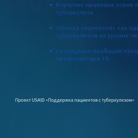
Изучение правовых основ 
туберкулеза
«Школа пациентов» как од
туберкулезом на уровне п
Сотрудники пробации прош
профилактики ТБ
Проект USAID «Поддержка пациентов с туберкулезом»