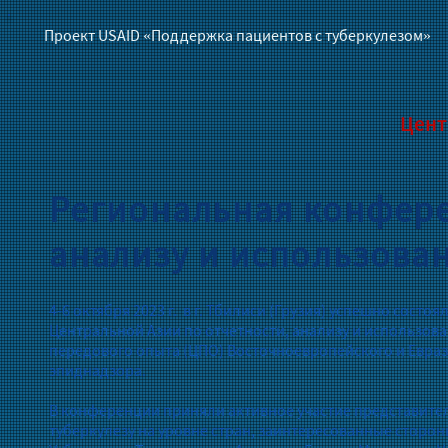
Проект USAID «Поддержка пациентов с туберкулезом»
Цент
Региональная конфере
анализу и использова
4-6 октября 2023 г. в г. Тбилиси (Грузия) успешно сос
Центральной Азии по отчетности, анализу и использов
передового опыта (ЦПО) Восточноевропейского и Евраз
эпиднадзора.
В конференции приняли активное участие представител
туберкулезу на уровне стран, заинтересованные сторон