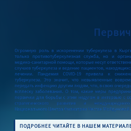
Первич
Огромную роль в искоренении туберкулеза в Кыргы
только противотуберкулезная служба, но и орган
медико-санитарной помощи, которые несут ответствен
случаев туберкулеза и ведение пациентов, находящих
лечении. Пандемия COVID-19 привела к снижен
туберкулеза. Это значит, что невыявленные вовре
передать инфекцию другим людям, что, в свою очередь
всплеску заболевания. О том, какие меры предприн
первички для борьбы с этим недугом в интервью с с
стратегического развития и международного
Национального Центра Физиатрии Нестан Мойдуновой.
ПОДРОБНЕЕ ЧИТАЙТЕ В НАШЕМ МАТЕРИАЛ