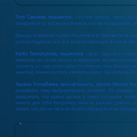
Тоту Самиева, пациентка:
«Честно говоря, такие зан
поверить в то, что мы вылечимся, что мы незаразные, по
Дважды в неделю группа пациентов встречается на заня
успели подружиться. Все занятия проходят интерактивн
Уулбү Токтогулова, пациентка:
«Врач Зарина в игров
моменты так легче понять и запомнить. Играем в ролевы
смеемся, но при этом глубже понимаем тему. Занятия пр
занятий, бежим учиться, узнавать новое. Мы должны бо
Зарина Топчубаева, врач-фтизиатр, тренер Школы па
разобрать тему амбулаторного лечения. По легенде
продумать, что нужно делать в такой ситуации, чтоб
нового для себя. Например, многие раньше думали, чт
знают, что это не так и не боятся обращаться за помощь