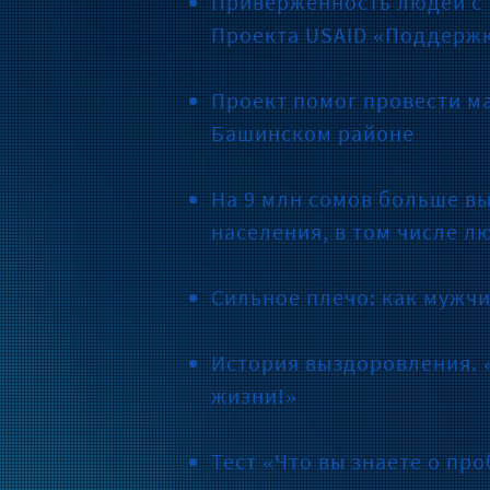
Приверженность людей с 
Проекта USAID «Поддержк
Проект помог провести ма
Башинском районе
На 9 млн сомов больше в
населения, в том числе л
Сильное плечо: как мужч
История выздоровления. «
жизни!»
Тест «Что вы знаете о пр