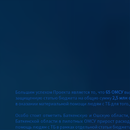
Большим успехом Проекта является то, что
65 ОМСУ
вы
защищенную статью бюджета на общую сумму
2,5 млн 
в оказании материальной помощи людям с ТБ для того,
Особо стоит отметить Баткенскую и Ошскую области, 
Баткенской области в пилотных ОМСУ прирост расход
помощь людям с ТБ в рамках отдельной статьи бюджета