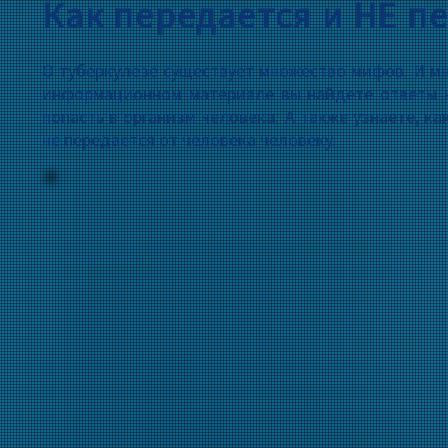
Как передается и НЕ п
О туберкулезе существует множество мифов. И мн
информационном материале вы найдете ответы н
попасть в организм человека. А также узнаете, к
не передается от человека человеку.