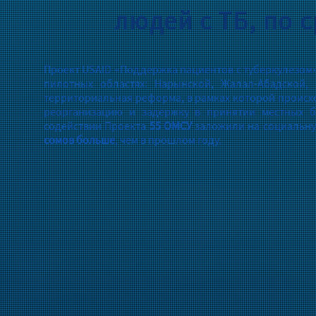
людей с ТБ, по
Проект USAID «Поддержка пациентов с туберкулезом
пилотных областях: Нарынской, Жалал-Абадской,
территориальная реформа, в рамках которой происх
реорганизацию и задержку в принятии местных б
содействии Проекта
55 ОМСУ
заложили на социальну
сомов больше
, чем в прошлом году.