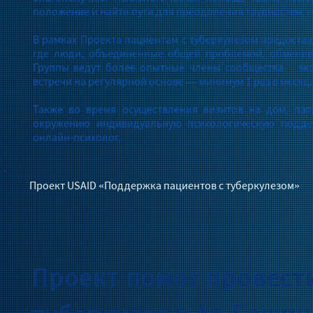
положение и найти пути для преодоления трудностей, с
В рамках Проекта пациентам с туберкулезом предостав
где люди, объединенные общей проблемой, обменив
Группы ведут более опытные члены сообщества – эк
встречи на регулярной основе — минимум 1 раз в месяц.
Также во время осуществления визитов на дом, па
окружению индивидуальную психологическую поддер
онлайн-психолог.
Проект USAID «Поддержка пациентов с туберкулезом»
Проект помог провест