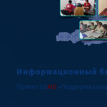
Информационный б
Проект US
AID
«Поддержка пац