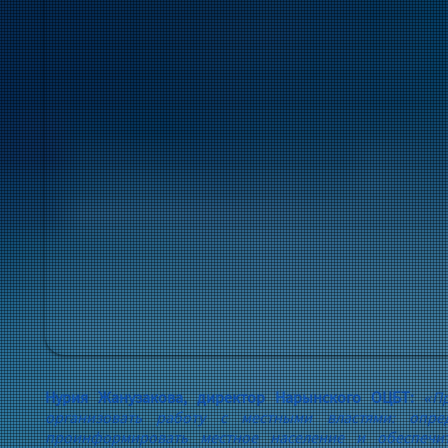
Нурия Жанузакова, директор Нарынского ОЦБТ:
«П
организовать работу с местными властями: опред
проинформировать местное население и обеспечит