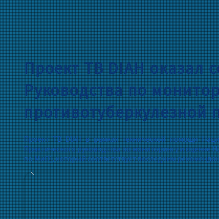
Проект TB DIAH оказал 
Руководства по монито
противотуберкулезной 
Проект TB DIAH в рамках технической помощи Нац
Практического руководства по мониторингу и оценке 
по МиО), который соответствует последним рекоменда