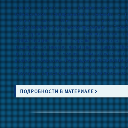
Важное условие для формирования у 
туберкулезом приверженности лечению – п
членов семьи. При этом, согласно р
исследованиям, в том числе проведенным Проек
«Поддержка пациентов с туберкулезом», н
стигматизации со стороны близкого о
подвергаются именно женщины. В рамках Пр
проведен опрос 240 мужчин, чьим супругам был
диагноз туберкулез. Респонденты рассказали о
заболевание повлияло на взаимоотношения внут
Результаты опроса в нашем материале по ссылке.
ПОДРОБНОСТИ В МАТЕРИАЛЕ