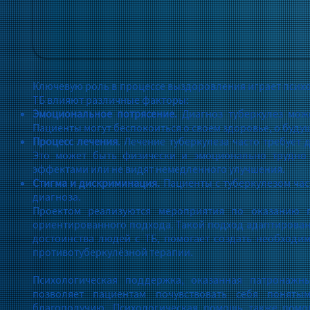
Ключевую роль в процессе выздоровления играет психо
ТБ влияют различные факторы:
Эмоциональное потрясение.
Диагноз туберкулез може
Пациенты могут беспокоиться о своем здоровье, о буду
Процесс лечения
. Лечение туберкулеза часто требует
Это может быть физически и эмоционально трудно 
эффектами или не видят немедленного улучшения.
Стигма и дискриминация.
Пациенты с туберкулезом час
диагноза.
Проектом реализуются мероприятия по оказанию п
ориентированного подхода. Такой подход адаптирован
достоинства людей с ТБ, помогает создать необходи
противотуберкулёзной терапии.
Психологическая поддержка, оказанная патронажн
позволяет пациентам почувствовать себя поняты
благополучию. Психологическая помощь также помо