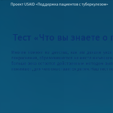
Проект USAID «Поддержка пациентов с туберкулезом»
Тест «Что вы знаете о
Многие помнят из детства, как им делали укол
покраснения, образовавшегося на месте инъекции.
больше века остается действенным методом выявл
понимают, для чего она ставится детям. Наш тест п