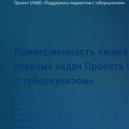
Проект USAID «Поддержка пациентов с туберкулезом»
Приверженность людей 
главных задач Проекта
с туберкулезом»
В июне под патронажем Проекта USAID «Поддержка п
соблюдения режима лечения. Это пациенты с риском 
отказавшиеся начинать лечение после установления д
пациентов сотрудники Проекта сопровождают их на 
препараты (ПТП) и контролируют их прием, мониторя
купировать, консультируют пациентов и их окружен
помогают в получении правовых и социальных услуг, 