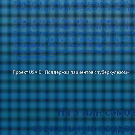
безработные и люди из малообеспеченных семей). Э
областной и районной администраций, айыл окмоту, ЦО
Ат-Башинский район был выбран неслучайно, так ка
количество новых случаев туберкулеза в районе уменьша
Всего обследование на туберкулез прошли 382 челове
Балыкчы. Его данные были переданы в Иссык-Кульс
подтвердился. Второй пациент проходит дополните
течение этого года планируется проведение скринин
Нарынской области.
Проект USAID «Поддержка пациентов с туберкулезом»
На 9 млн сомо
социальную поддер