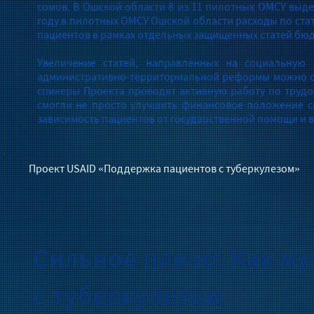
сомов. В Ошской области 8 из 11 пилотных ОМСУ выде
году в пилотных ОМСУ Ошской области расходы по стать
пациентов в рамках отдельных защищенных статей бюд
Увеличение статей, направленных на социальную
административно-территориальной реформы можно од
спикеры Проекта проводят активную работу по трудоу
смогли не просто улучшить финансовое положение св
зависимость пациентов от государственной помощи и в
Проект USAID «Поддержка пациентов с туберкулезом»
Сильное плечо: Как м
с туберкулезом