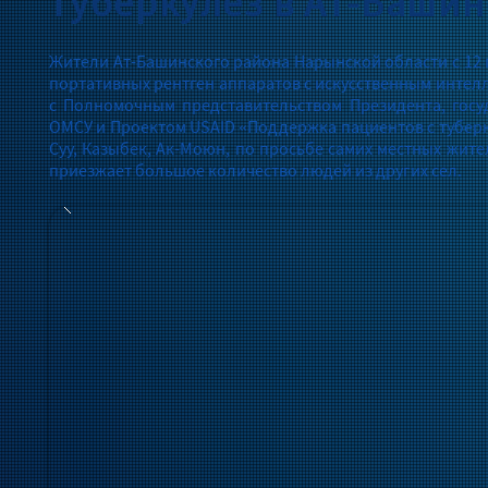
туберкулез в Ат-Баши
Жители Ат-Башинского района Нарынской области с 12 
портативных рентген аппаратов с искусственным интел
с Полномочным представительством Президента, гос
ОМСУ и Проектом USAID «Поддержка пациентов с туберк
Суу, Казыбек, Ак-Моюн, по просьбе самих местных жител
приезжает большое количество людей из других сел.