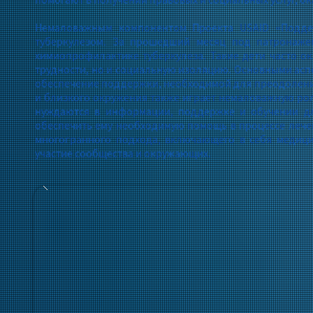
Немаловажным компонентом Проекта USAID «Поддер
туберкулезом. За прошедший месяц под патронаже
химиопрофилактике туберкулеза. Такие дети часто о
трудности, но и социальную изоляцию. Основными асп
обеспечение поддержки, необходимой для преодоления
и близкого окружения также играет немаловажную роль
нуждаются в информации, поддержке и обучении дл
обеспечить ему необходимую помощь в процессе лечени
многогранного подхода, включающего в себя медици
участие сообщества и окружающих.