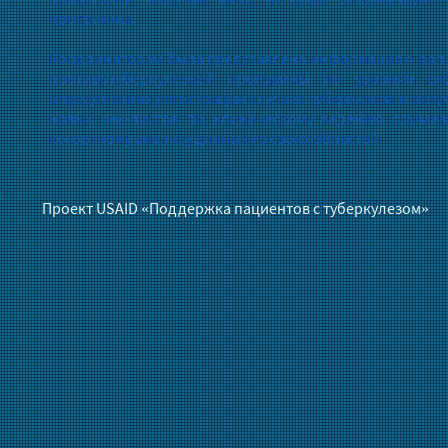
программы.
Координаторам была представлена информация о ролях
противотуберкулезной программы по уровням си
определениях регистрации случаев туберкулеза и рез
новых чек-листов по клиническому ведению случаев
когортному анализу данных из своих областей.
Проект USAID «Поддержка пациентов с туберкулезом»