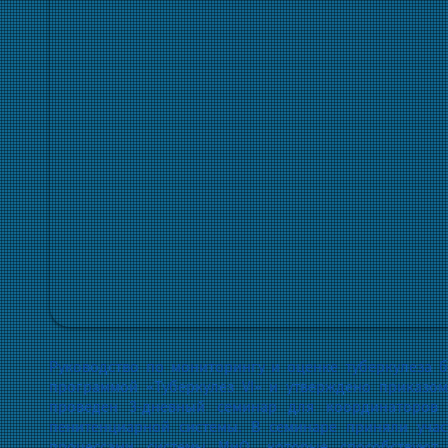
Руководство по мониторингу и оценке туберкулеза 
программой «Туберкулез VI» и утверждено приказом
проведен 3-дневный семинар для координаторов
пенитенциарной системы. В семинаре приняли уча
процессами системы МиО, которые способствуют