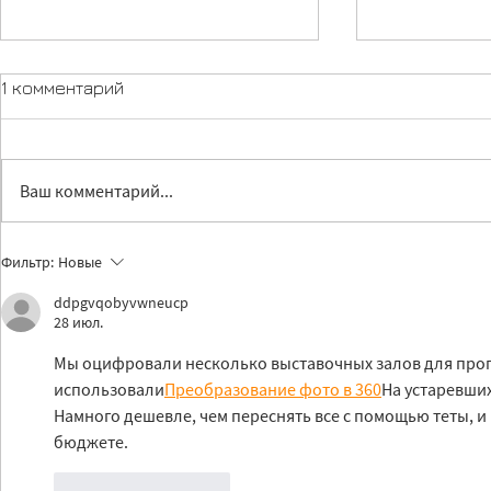
1 комментарий
Ваш комментарий...
Лечение без доноров:
Методолог
Фильтр:
Новые
готов ли Кыргызстан взять
специй для
на себя борьбу с
содержани
ddpgvqobyvwneucp
28 июл.
туберкулезом?
Мы оцифровали несколько выставочных залов для прог
использовали
Преобразование фото в 360
На устаревших
Намного дешевле, чем переснять все с помощью теты, и
бюджете.
Лайк
Ответить