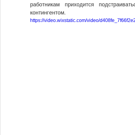
работникам приходится подстраиват
контингентом.
https://video.wixstatic.com/video/d408fe_7f66