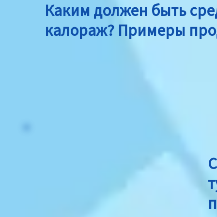
Каким должен быть ср
калораж? Примеры про
С
т
п