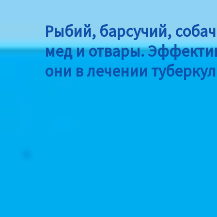
Рыбий, барсучий, собач
мед и отвары. Эффекти
они в лечении туберкул