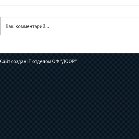
Ваш комментарий...
Рекомендации по
Анализ зак
улучшению ситуации с
Кыргызста
особо опасным
опасным п
Сайт создан IT отделом ОФ "ДООР"
пестицидами