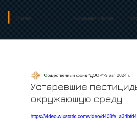
Главная
Информация о фонде
Нов
Общественный фонд "ДООР"
9 авг. 2024 г.
Устаревшие пестициды
окружающую среду
https://video.wixstatic.com/video/d408fe_a34bf