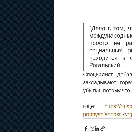
"Дело в том, ч
международные
просто не ра
социальных р
находится в с
Рогальский.
Специалист добав
закладывают гора
убытки, потому что
Еще: 
https://ru
promyshlennost-kyrg