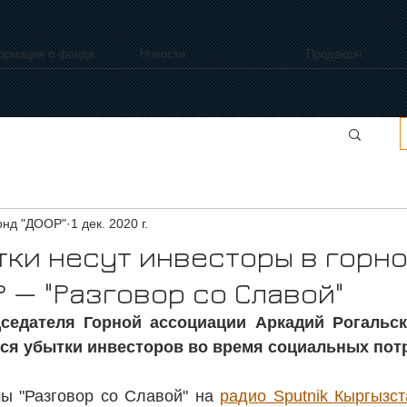
ормация о фонде
Новости
Продакшн
нд "ДООР"
1 дек. 2020 г.
тки несут инвесторы в горн
 — "Разговор со Славой"
седателя Горной ассоциации Аркадий Рогальски
ся убытки инвесторов во время социальных пот
ы "Разговор со Славой" на 
радио Sputnik Кыргызст