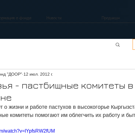
ормация о фонде
Новости
Продакшн
нд "ДООР"
12 июл. 2012 г.
вья - пастбищные комитеты в
ане
 о жизни и работе пастухов в высокогорье Кыргызста
ые комитеты помогают им облегчить их работу и быт.
com/watch?v=IYpfsRW2fUM