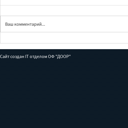
Ваш комментарий...
Устаревшие пестициды и их
Рекомендац
влияние на
улучшению 
окружающую среду
особо опа
Сайт создан IT отделом ОФ "ДООР"
пестицида