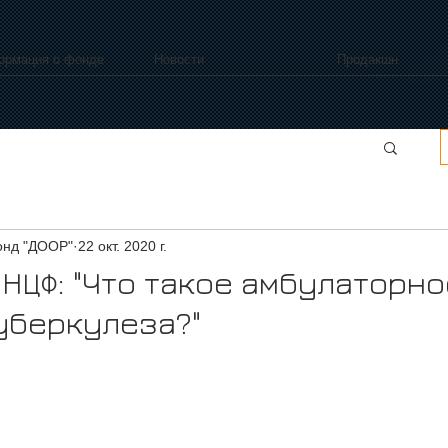
ормация о фонде
Новости
Продакшн
нд "ДООР"
22 окт. 2020 г.
НЦФ: "Что такое амбулаторно
уберкулеза?"