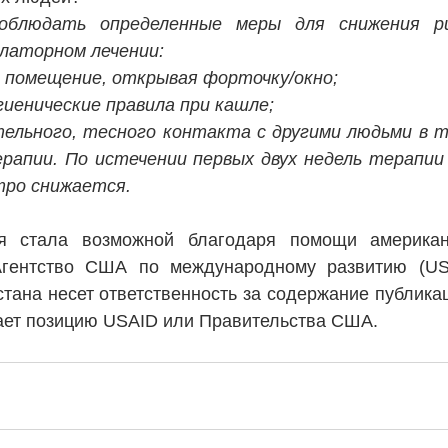
облюдать определенные меры для снижения рис
латорном лечении: 
помещение, открывая форточку/окно; 
иенические правила при кашле; 
ельного, тесного контакта с другими людьми в т
ерапии. По истечении первых двух недель терапии 
тро снижается.
я стала возможной благодаря помощи американс
Агентство США по международному развитию (USA
ана несет ответственность за содержание публикаци
ает позицию USAID или Правительства США.