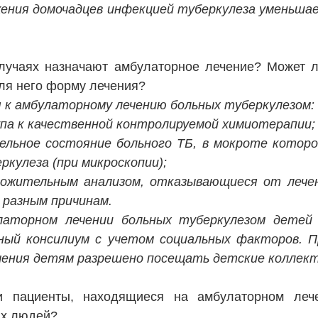
жения домочадцев инфекцией туберкулеза уменьшае
случаях назначают амбулаторное лечение? Может л
ля него форму лечения?
я к амбулаторному лечению больных туберкулезом: 
па к качественной контролируемой химиотерапии;
льное состояние больного ТБ, в мокроте которог
ркулеза (при микроскопии);
ожительным анализом, отказывающиеся от лечени
 разным причинам. 
аторном лечении больных туберкулезом детей 
ный консилиум с учетом социальных факторов. Пр
чения детям разрешено посещать детские коллек
и пациенты, находящиеся на амбулаторном лечен
их людей?