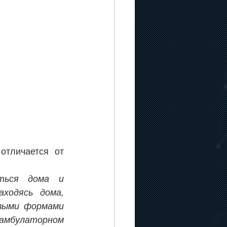
тличается от 
ться дома и 
ходясь дома, 
выми формами 
амбулаторном 