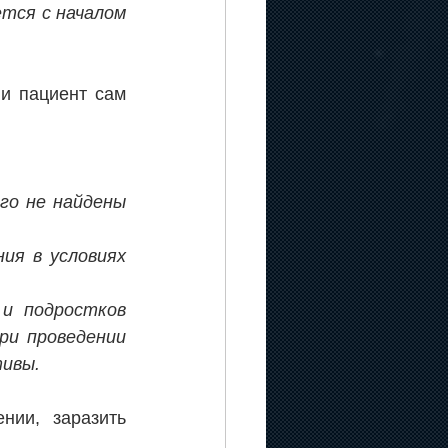
тся c началом 
и пациент сам 
 
о не найдены 
я в условиях 
и подростков 
и проведении 
тивы.
ии, заразить 