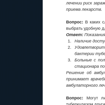
лечении риск зара
приема лекарств.
Вопрос:
 В каких 
выбрать удобную д
Ответ:
 Показани
Наличие досту
Удовлетворите
бактерии тубе
Больные с пол
стационара по
Решение об амбул
принимает врачеб
амбулаторного ле
Вопрос: 
Могут л
туберкулезом друг