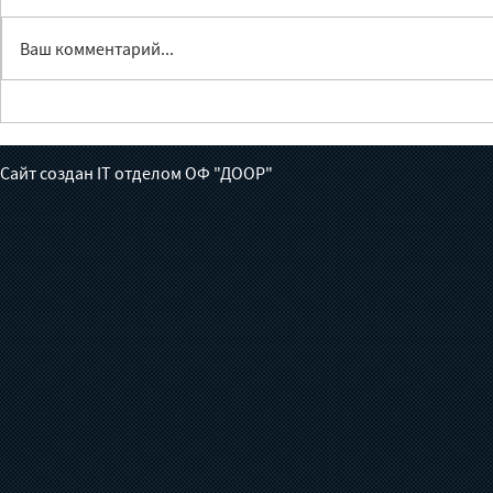
Ваш комментарий...
Лечение без доноров:
Методолог
готов ли Кыргызстан взять
специй для
на себя борьбу с
содержани
Сайт создан IT отделом ОФ "ДООР"
туберкулезом?