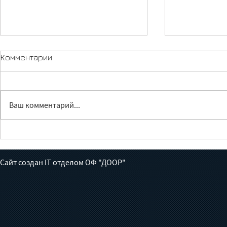
Комментарии
Ваш комментарий...
Лечение без доноров:
Жүрөктөн ч
готов ли Кыргызстан взять
июньга бал
на себя борьбу с
толгон кат
Сайт создан IT отделом ОФ "ДООР"
туберкулезом?