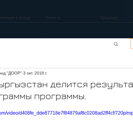
ормация о фонде
Новости
Продакшн
нд "ДООР"
3 окт. 2018 г.
ыргызстан делится результ
граммы программы.
c.com/video/d408fe_dde87718e7f84879af8c0208ad2ff4cf/720p/mp