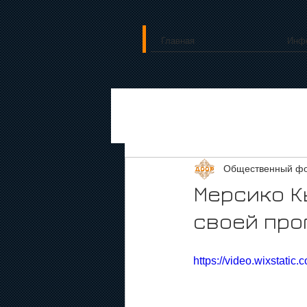
Главная
Инф
Общественный фо
Мерсико К
своей про
https://video.wixstati