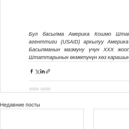
Бул басылма Америка Кошмо Штат
агенттиги (USAID) аркылуу Америк
Басылманын мазмуну үчүн XXX жоо
Штаттарынын өкмөтүнүн көз карашын 
Недавние посты