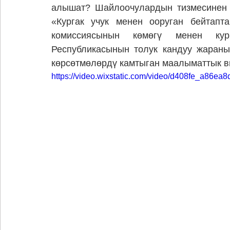
алышат? Шайлоочулардын тизмесинен ө
«Кургак учук менен ооруган бейтапт
комиссиясынын көмөгү менен кур
Республикасынын толук кандуу жараны
көрсөтмөлөрдү камтыган маалыматтык в
https://video.wixstatic.com/video/d408fe_a86e