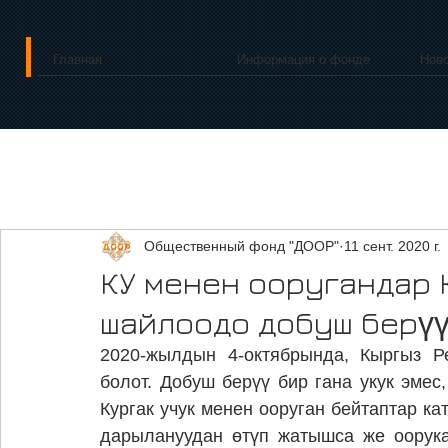
Главная
Информация о фонде
Нов
Общественный фонд "ДООР"
11 сент. 2020 г.
КУ менен ооругандар 
шайлоодо добуш берүү
2020-жылдын 4-октябрында, Кыргыз Р
болот. Добуш берүү бир гана укук эмес
Кургак учук менен ооруган бейтаптар к
дарылануудан өтүп жатышса же оорука