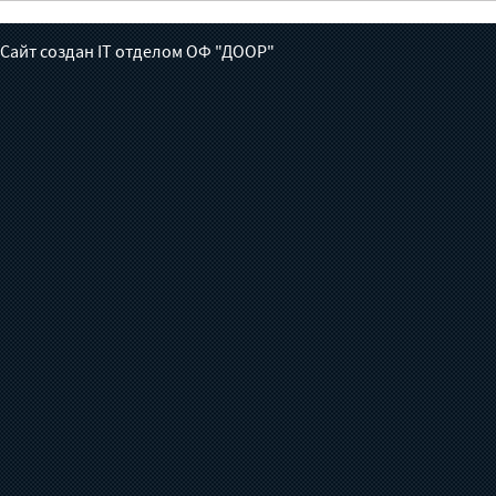
готов ли Кыргызстан взять
влияние на
на себя борьбу с
окружающу
Сайт создан IT отделом ОФ "ДООР"
туберкулезом?