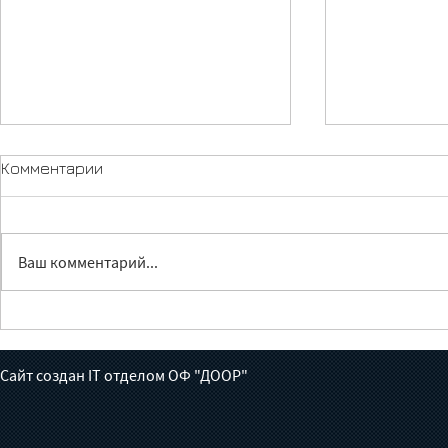
Комментарии
Ваш комментарий...
Лечение без доноров:
Жүрөктөн ч
готов ли Кыргызстан взять
июньга бал
на себя борьбу с
толгон кат
Сайт создан IT отделом ОФ "ДООР"
туберкулезом?