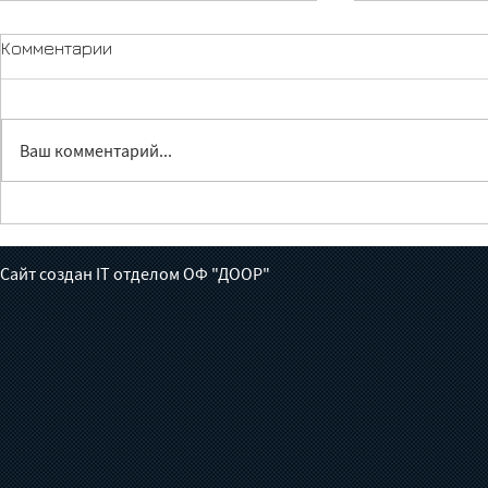
Комментарии
Ваш комментарий...
Лечение без доноров:
Жүрөктөн ч
готов ли Кыргызстан взять
июньга бал
на себя борьбу с
толгон кат
Сайт создан IT отделом ОФ "ДООР"
туберкулезом?