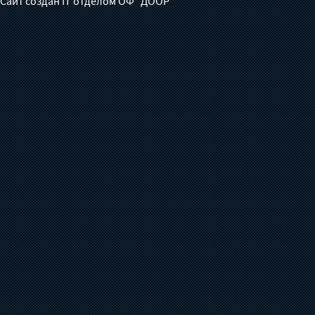
Сайт создан IT отделом ОФ "ДООР"
туберкулезом?