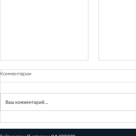
Комментарии
Ваш комментарий...
Лечение без доноров:
Жүрөктөн ч
готов ли Кыргызстан взять
июньга бал
на себя борьбу с
толгон кат