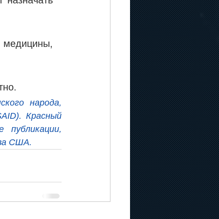
 медицины, 
тно.
кого народа, 
ID). Красный 
публикации, 
ва США.