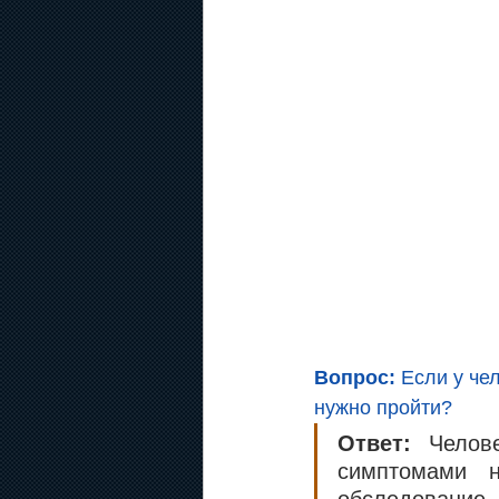
Вопрос: 
Если у че
нужно пройти?
Ответ: 
Челов
симптомами н
обследование.