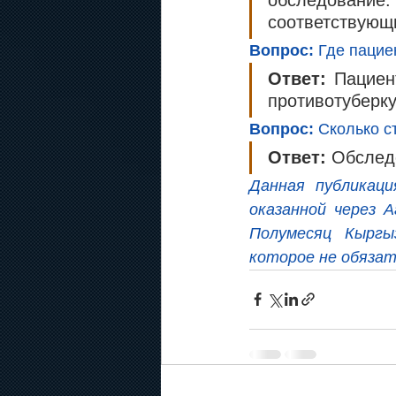
соответствующ
Вопрос:
 Где паци
Ответ: 
Пациен
противотуберк
Вопрос: 
Сколько с
Ответ: 
Обслед
Данная публикаци
оказанной через 
Полумесяц Кыргы
которое не обяза