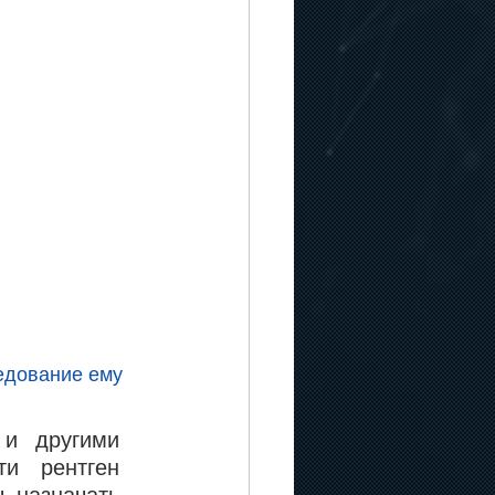
едование ему 
и другими 
и рентген 
 назначать 