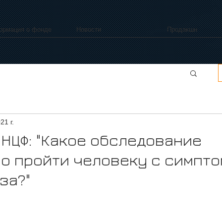
ормация о фонде
Новости
Продакшн
21 г.
 НЦФ: "Какое обследование
о пройти человеку с симпт
за?"