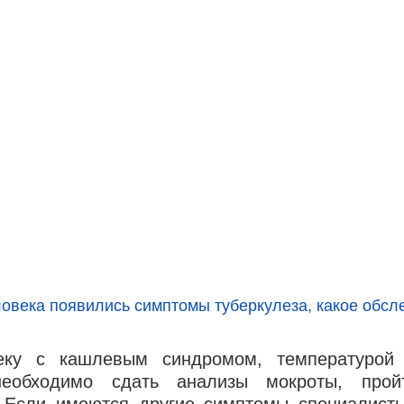
ловека появились симптомы туберкулеза, какое обсл
еку с кашлевым синдромом, температурой 
еобходимо сдать анализы мокроты, пройт
 Если имеются другие симптомы специалисты