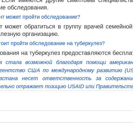
ие обследования.
ент может пройти обследование?
т может обратиться в группу врачей семейной
улезную организацию.
тоит пройти обследование на туберкулез?
ования на туберкулез предоставляются беспла
я стала возможной благодаря помощи американс
Агентство США по международному развитию (USA
зстана несет ответственность за содержание 
тельно отражает позицию USAID или Правительст