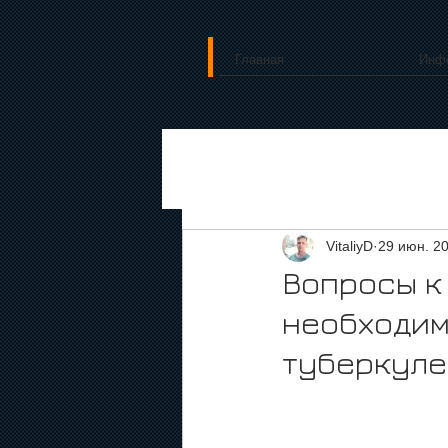
Главная
Инф
VitaliyD
29 июн. 20
Вопросы к
необходим
туберкуле